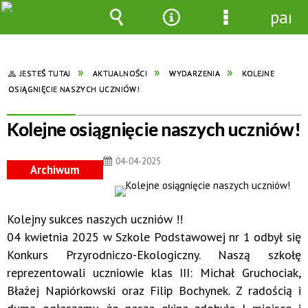
pane
Wyszukiwarka
Narzędzia
Menu
szczegółowe
JESTEŚ TUTAJ
AKTUALNOŚCI
WYDARZENIA
KOLEJNE
OSIĄGNIĘCIE NASZYCH UCZNIÓW!
Kolejne osiągnięcie naszych uczniów!
04-04-2025
Archiwum
Kolejny sukces naszych uczniów !!
04 kwietnia 2025 w Szkole Podstawowej nr 1 odbył się
Konkurs Przyrodniczo-Ekologiczny. Naszą szkołę
reprezentowali uczniowie klas III: Michał Gruchociak,
Błażej Napiórkowski oraz Filip Bochynek. Z radością i