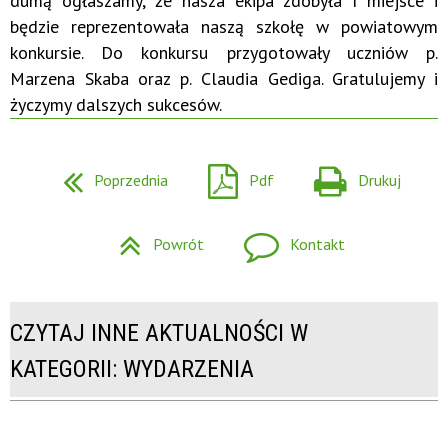
dumą ogłaszamy, że nasza ekipa zdobyła I miejsce i
będzie reprezentowała naszą szkołę w powiatowym
konkursie. Do konkursu przygotowały uczniów p.
Marzena Skaba oraz p. Claudia Gediga. Gratulujemy i
życzymy dalszych sukcesów.
Poprzednia
Pdf
Drukuj
Powrót
Kontakt
CZYTAJ INNE AKTUALNOŚCI W
KATEGORII: WYDARZENIA