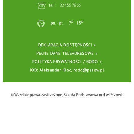
tel.:
32 455 78 22
pn. - pt.:
7
30
- 15
30
DEKLARACJA DOSTĘPNOŚCI »
PEŁNE DANE TELEADRESOWE »
POLITYKA PRYWATNOŚCI / RODO »
IOD: Aleksander Kloc, rodo@pszow.pl
© Wszelkie prawa zastrzeżone, Szkoła Podstawowa nr 4 w Pszowie