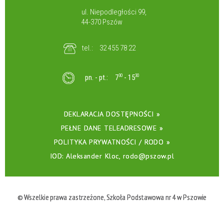
ul. Niepodległości 99,
44-370 Pszów
tel.:
32 455 78 22
pn. - pt.:
7
30
- 15
30
DEKLARACJA DOSTĘPNOŚCI »
PEŁNE DANE TELEADRESOWE »
POLITYKA PRYWATNOŚCI / RODO »
IOD: Aleksander Kloc, rodo@pszow.pl
© Wszelkie prawa zastrzeżone, Szkoła Podstawowa nr 4 w Pszowie