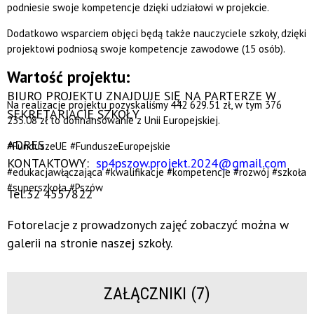
podniesie swoje kompetencje dzięki udziałowi w projekcie.
Dodatkowo wsparciem objęci będą także nauczyciele szkoły, dzięki
projektowi podniosą swoje kompetencje zawodowe (15 osób).
Wartość projektu:
BIURO PROJEKTU ZNAJDUJE SIĘ NA PARTERZE W
Na realizacje projektu pozyskaliśmy 442 629.51 zł, w tym 376
SEKRETARIACIE SZKOŁY
235.08 zł to dofinansowanie z Unii Europejskiej.
ADRES
#FunduszeUE #FunduszeEuropejskie
KONTAKTOWY:
sp4pszow.projekt.2024@gmail.com
#edukacjawłączająca #kwalifikacje #kompetencje #rozwój #szkoła
#superszkoła #Pszów
Tel.32 4557822
Fotorelacje z prowadzonych zajęć zobaczyć można w
galerii na stronie naszej szkoły.
ZAŁĄCZNIKI (7)