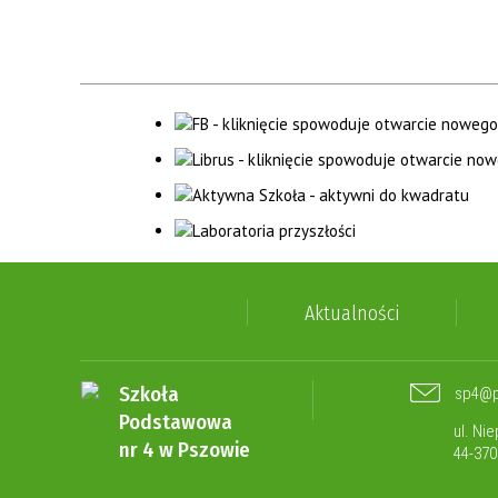
Aktualności
Szkoła
sp4@p
Podstawowa
ul. Ni
nr 4 w Pszowie
44-37