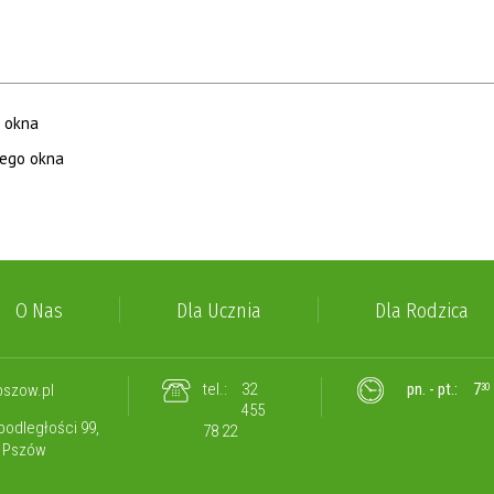
O Nas
Dla Ucznia
Dla Rodzica
tel.:
32
pn. - pt.:
7
szow.pl
30
455
epodległości 99,
78 22
0 Pszów