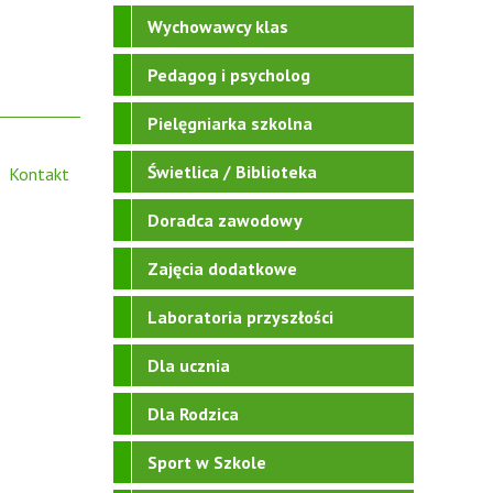
Wychowawcy klas
Pedagog i psycholog
Pielęgniarka szkolna
Świetlica / Biblioteka
Kontakt
Doradca zawodowy
Zajęcia dodatkowe
Laboratoria przyszłości
Dla ucznia
Dla Rodzica
Sport w Szkole