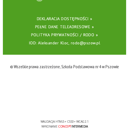
DEKLARACJA DOSTĘPNOŚCI »
PEŁNE DANE TELEADRESOWE »
POLITYKA PRYWATNOŚCI / RODO »
IOD: Aleksander Kloc, rodo@pszow.pl
© Wszelkie prawa zastrzeżone, Szkoła Podstawowa nr 4 w Pszowie
WALIDACJA:
HTML5
+
CSS3
+
WCAG 2.1
WYKONANIE
CONCEPT
INTERMEDIA