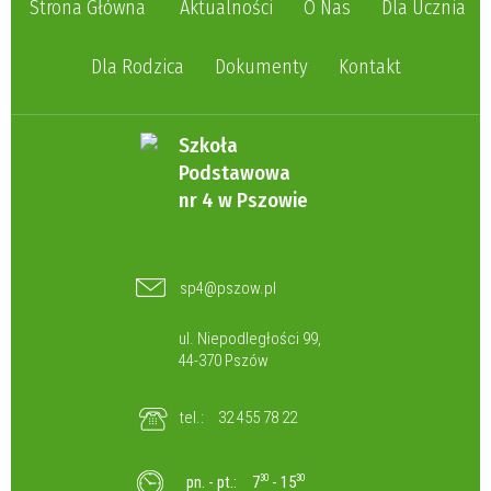
Strona Główna
Aktualności
O Nas
Dla Ucznia
Dla Rodzica
Dokumenty
Kontakt
Szkoła
Podstawowa
nr 4 w Pszowie
sp4@pszow.pl
ul. Niepodległości 99,
44-370 Pszów
tel.:
32 455 78 22
pn. - pt.:
7
30
- 15
30