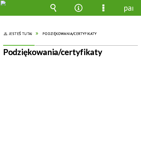
pane
Wyszukiwarka
Narzędzia
Menu
szczegółowe
JESTEŚ TUTAJ
PODZIĘKOWANIA/CERTYFIKATY
Podziękowania/certyfikaty