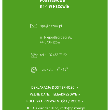
Podstawowa
nr 4 w Pszowie
sp4@pszow.pl
ul. Niepodległości 99,
44-370 Pszów
tel.:
32 455 78 22
pn. - pt.:
7
30
- 15
30
DEKLARACJA DOSTĘPNOŚCI »
PEŁNE DANE TELEADRESOWE »
POLITYKA PRYWATNOŚCI / RODO »
IOD: Aleksander Kloc, rodo@pszow.pl