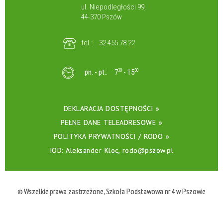
ul. Niepodległości 99,
44-370 Pszów
tel.:
32 455 78 22
pn. - pt.:
7
30
- 15
30
DEKLARACJA DOSTĘPNOŚCI »
PEŁNE DANE TELEADRESOWE »
POLITYKA PRYWATNOŚCI / RODO »
IOD: Aleksander Kloc, rodo@pszow.pl
© Wszelkie prawa zastrzeżone, Szkoła Podstawowa nr 4 w Pszowie