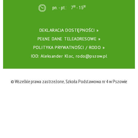
pn. - pt.:
7
30
- 15
30
DEKLARACJA DOSTĘPNOŚCI »
PEŁNE DANE TELEADRESOWE »
POLITYKA PRYWATNOŚCI / RODO »
IOD: Aleksander Kloc, rodo@pszow.pl
© Wszelkie prawa zastrzeżone, Szkoła Podstawowa nr 4 w Pszowie