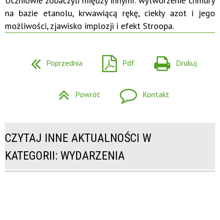
Uczniowie zobaczyli między innymi: wytworzenie chmury
na bazie etanolu, krwawiącą rękę, ciekły azot i jego
możliwości, zjawisko implozji i efekt Stroopa.
Poprzednia
Pdf
Drukuj
Powrót
Kontakt
CZYTAJ INNE AKTUALNOŚCI W
KATEGORII: WYDARZENIA