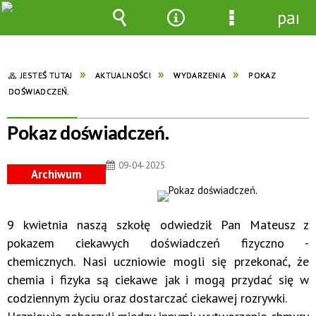
pane
Wyszukiwarka
Narzędzia
Menu
szczegółowe
JESTEŚ TUTAJ
AKTUALNOŚCI
WYDARZENIA
POKAZ
DOŚWIADCZEŃ.
Pokaz doświadczeń.
09-04-2025
Archiwum
9 kwietnia naszą szkołę odwiedził Pan Mateusz z
pokazem ciekawych doświadczeń fizyczno -
chemicznych. Nasi uczniowie mogli się przekonać, że
chemia i fizyka są ciekawe jak i mogą przydać się w
codziennym życiu oraz dostarczać ciekawej rozrywki.