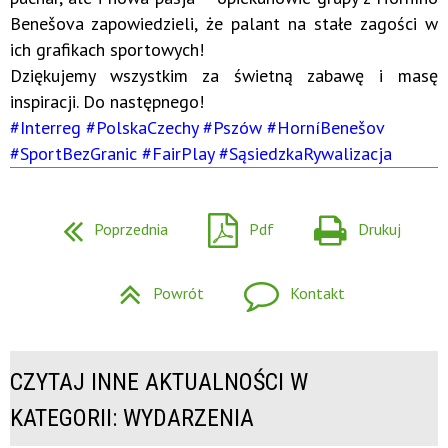
Benešova zapowiedzieli, że palant na stałe zagości w
ich grafikach sportowych!
Dziękujemy wszystkim za świetną zabawę i masę
inspiracji. Do następnego!
#Interreg
#PolskaCzechy
#Pszów
#HorníBenešov
#SportBezGranic
#FairPlay
#SąsiedzkaRywalizacja
Poprzednia
Pdf
Drukuj
Powrót
Kontakt
CZYTAJ INNE AKTUALNOŚCI W
KATEGORII: WYDARZENIA