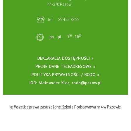
44-370 Pszów
tel.:
32 455 78 22
pn. - pt.:
7
30
- 15
30
DEKLARACJA DOSTĘPNOŚCI »
PEŁNE DANE TELEADRESOWE »
POLITYKA PRYWATNOŚCI / RODO »
IOD: Aleksander Kloc, rodo@pszow.pl
© Wszelkie prawa zastrzeżone, Szkoła Podstawowa nr 4 w Pszowie