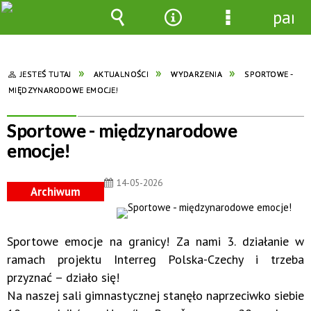
pane
Wyszukiwarka
Narzędzia
Menu
szczegółowe
JESTEŚ TUTAJ
AKTUALNOŚCI
WYDARZENIA
SPORTOWE -
MIĘDZYNARODOWE EMOCJE!
Sportowe - międzynarodowe
emocje!
14-05-2026
Archiwum
Sportowe emocje na granicy! Za nami 3. działanie w
ramach projektu Interreg Polska-Czechy i trzeba
przyznać – działo się!
Na naszej sali gimnastycznej stanęło naprzeciwko siebie