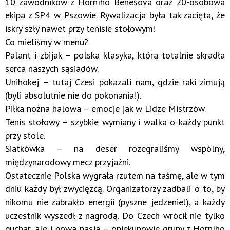
10 zawodników z Horního Benešova oraz 20-osobowa
ekipa z SP4 w Pszowie. Rywalizacja była tak zacięta, że
iskry szły nawet przy tenisie stołowym!
Co mieliśmy w menu?
Palant i zbijak – polska klasyka, która totalnie skradła
serca naszych sąsiadów.
Unihokej – tutaj Czesi pokazali nam, gdzie raki zimują
(byli absolutnie nie do pokonania!).
Piłka nożna halowa – emocje jak w Lidze Mistrzów.
Tenis stołowy – szybkie wymiany i walka o każdy punkt
przy stole.
Siatkówka – na deser rozegraliśmy wspólny,
międzynarodowy mecz przyjaźni.
Ostatecznie Polska wygrała rzutem na taśmę, ale w tym
dniu każdy był zwycięzcą. Organizatorzy zadbali o to, by
nikomu nie zabrakło energii (pyszne jedzenie!), a każdy
uczestnik wyszedł z nagrodą. Do Czech wrócił nie tylko
puchar, ale i nowa pasja – opiekunowie grupy z Horního