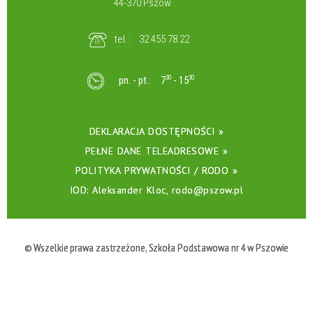
44-370 Pszów
tel.:
32 455 78 22
pn. - pt.:
7
30
- 15
30
DEKLARACJA DOSTĘPNOŚCI »
PEŁNE DANE TELEADRESOWE »
POLITYKA PRYWATNOŚCI / RODO »
IOD: Aleksander Kloc, rodo@pszow.pl
© Wszelkie prawa zastrzeżone, Szkoła Podstawowa nr 4 w Pszowie