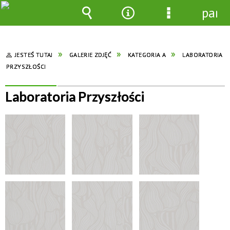
pane
Wyszukiwarka
Narzędzia
Menu
szczegółowe
JESTEŚ TUTAJ
GALERIE ZDJĘĆ
KATEGORIA A
LABORATORIA
PRZYSZŁOŚCI
Laboratoria Przyszłości